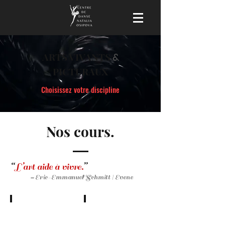
ARTS VIVANTS
&
PICTURAUX
Choisissez votre discipline
Nos cours.
“
L’art aide à vivre.
”
-
Eric-Emm
anuel Schmitt | Evene
Théâtre
Arts plastiques