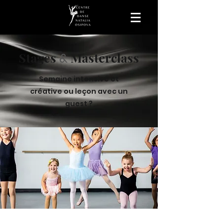
Stages
Masterclass
&
Semaine intensive et
créative ou leçon avec un
guest ?