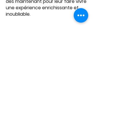
dès maintenant pour leur faire vivre
une expérience enrichissante et
inoubliable.
Le passé en images.
©2026
par Centre de Danse Natalia Osipova |
Mentions légales
|