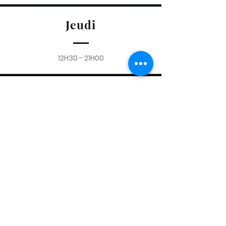
Jeudi
12H30 - 21H00
Vendredi
12H30 - 20H30
Samedi
10H00 - 20H00
Ces horaires sont susceptibles de